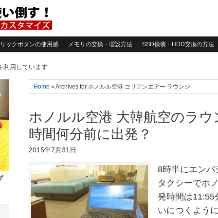
リックボタンの使用感
メモリの交換・増設方法
SSD換装・HDD交換の方法
告を利用しています
Home
» Archives for ホノルル空港 コリアンエアー ラウンジ
ホノルル空港 大韓航空のラウン
時間何分前に出発？
2015年7月31日
8時半にエンバ
プ
タクシーでホノ
発時間は11:5
いにつくように