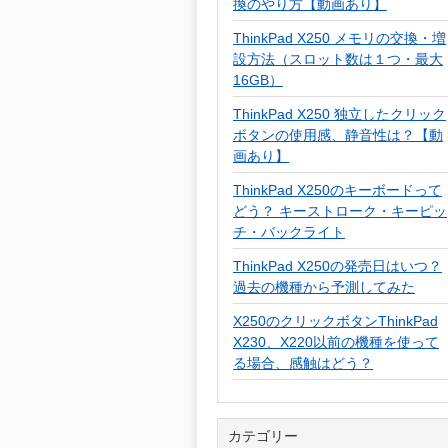
換のやり方【動画あり】
ThinkPad X250 メモリの交換・増
設方法（スロット数は１つ・最大
16GB）
ThinkPad X250 独立したクリック
ボタンの使用感、静音性は？【動
画あり】
ThinkPad X250のキーボードって
どう？ キーストローク・キーピッ
チ・バックライト
ThinkPad X250の発売日はいつ？
過去の機種から予測してみた
X250のクリックボタンThinkPad
X230、X220以前の機種を使って
る場合、感触はどう？
カテゴリー