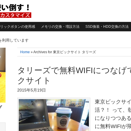
リックボタンの使用感
メモリの交換・増設方法
SSD換装・HDD交換の方法
告を利用しています
Home
» Archives for 東京ビックサイト タリーズ
タリーズで無料WIFIにつなげ
クサイト
2015年5月19日
東京ビックサ
プ
活？！ って、
になりつつある
に無料WIFIが飛