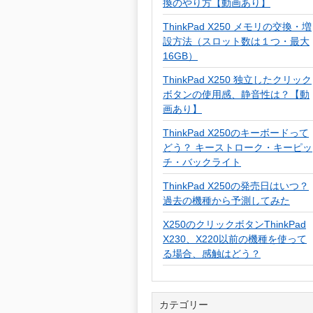
換のやり方【動画あり】
ThinkPad X250 メモリの交換・増
設方法（スロット数は１つ・最大
16GB）
ThinkPad X250 独立したクリック
ボタンの使用感、静音性は？【動
画あり】
ThinkPad X250のキーボードって
どう？ キーストローク・キーピッ
チ・バックライト
ThinkPad X250の発売日はいつ？
過去の機種から予測してみた
X250のクリックボタンThinkPad
X230、X220以前の機種を使って
る場合、感触はどう？
カテゴリー