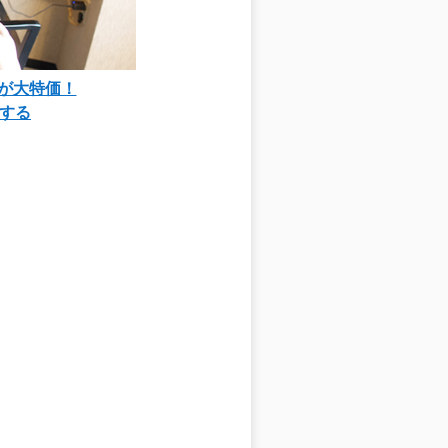
90が大特価！
する