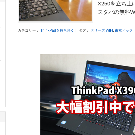
X250を立ち
スタバの無料WIF
カテゴリー：
ThinkPadを持ち歩く！
タグ：
タリーズ WIFI
,
東京ビック