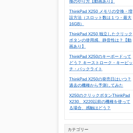
換のやり方【動画あり】
ThinkPad X250 メモリの交換・増
設方法（スロット数は１つ・最大
16GB）
ThinkPad X250 独立したクリック
ボタンの使用感、静音性は？【動
画あり】
ThinkPad X250のキーボードって
どう？ キーストローク・キーピッ
チ・バックライト
ThinkPad X250の発売日はいつ？
過去の機種から予測してみた
X250のクリックボタンThinkPad
X230、X220以前の機種を使って
る場合、感触はどう？
カテゴリー