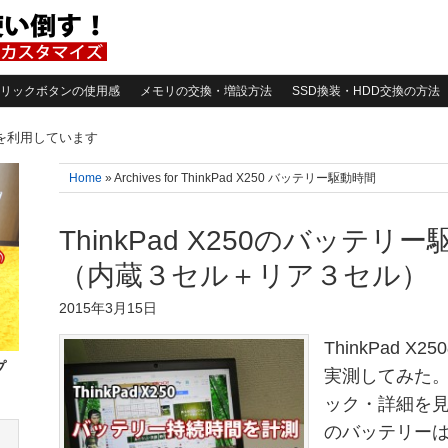
リックボタンの使用感
メモリの交換・増設方法
SSD換装・HDD交換の方法
告を利用しています
Home
» Archives for ThinkPad X250 バッテリー駆動時間
ThinkPad X250のバッテ
（内蔵３セル＋リア３セル）
2015年3月15日
ThinkPad 
プ
実測してみた。 →
ック・詳細を見
のバッテリーは