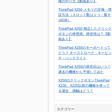
換のやり方【動画あり】
ThinkPad X250 メモリの交換・増
設方法（スロット数は１つ・最大
16GB）
ThinkPad X250 独立したクリック
ボタンの使用感、静音性は？【動
画あり】
ThinkPad X250のキーボードって
どう？ キーストローク・キーピッ
チ・バックライト
ThinkPad X250の発売日はいつ？
過去の機種から予測してみた
X250のクリックボタンThinkPad
X230、X220以前の機種を使って
る場合、感触はどう？
カテゴリー