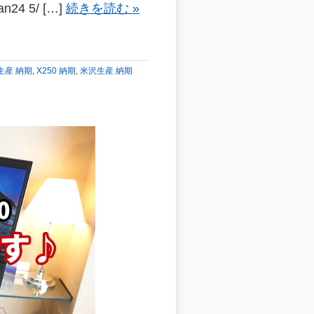
n24 5/ […]
続きを読む »
沢生産 納期
,
X250 納期
,
米沢生産 納期