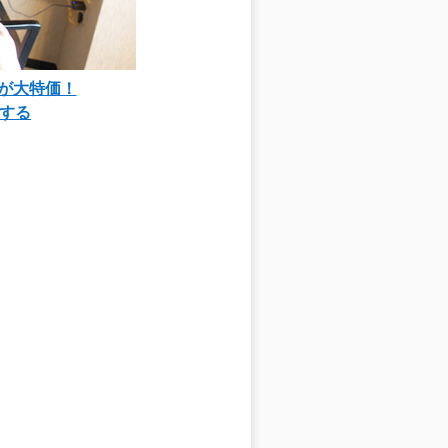
90が大特価！
する