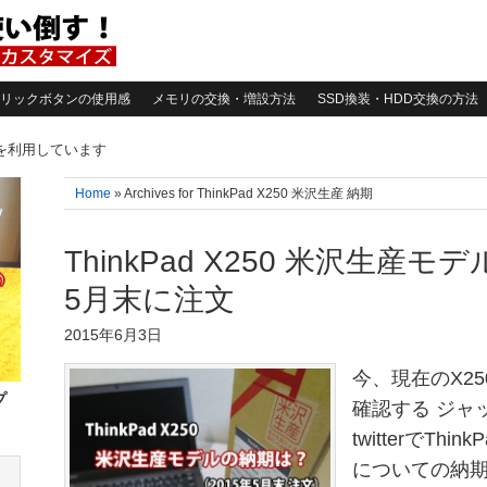
リックボタンの使用感
メモリの交換・増設方法
SSD換装・HDD交換の方法
告を利用しています
Home
» Archives for ThinkPad X250 米沢生産 納期
ThinkPad X250 米沢生産モ
5月末に注文
2015年6月3日
今、現在のX2
プ
確認する ジャッ
twitterでTh
についての納