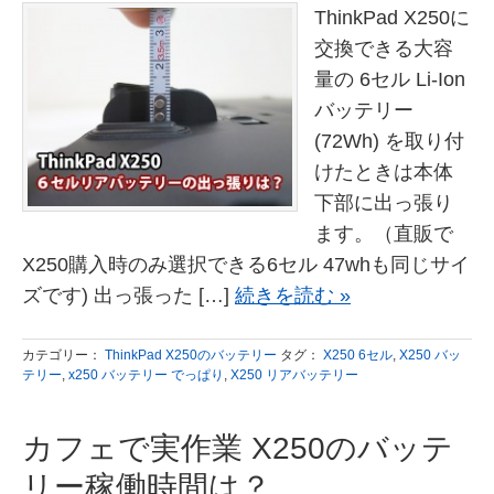
ThinkPad X250に
交換できる大容
量の 6セル Li-Ion
バッテリー
(72Wh) を取り付
けたときは本体
下部に出っ張り
ます。（直販で
X250購入時のみ選択できる6セル 47whも同じサイ
ズです) 出っ張った […]
続きを読む »
カテゴリー：
ThinkPad X250のバッテリー
タグ：
X250 6セル
,
X250 バッ
テリー
,
x250 バッテリー でっぱり
,
X250 リアバッテリー
カフェで実作業 X250のバッテ
リー稼働時間は？