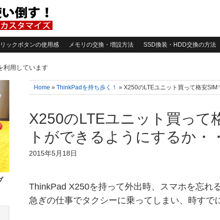
リックボタンの使用感
メモリの交換・増設方法
SSD換装・HDD交換の方法
告を利用しています
Home
»
ThinkPadを持ち歩く！
» X250のLTEユニット買って格安
X250のLTEユニット買って
トができるようにするか・
2015年5月18日
プ
ThinkPad X250を持って外出時、スマホを
急ぎの仕事でタクシーに乗ってしまい、時すで