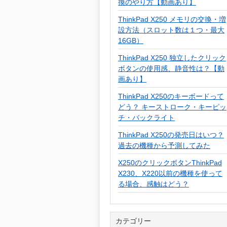
換のやり方【動画あり】
ThinkPad X250 メモリの交換・増
設方法（スロット数は１つ・最大
16GB）
ThinkPad X250 独立したクリック
ボタンの使用感、静音性は？【動
画あり】
ThinkPad X250のキーボードって
どう？ キーストローク・キーピッ
チ・バックライト
ThinkPad X250の発売日はいつ？
過去の機種から予測してみた
X250のクリックボタンThinkPad
X230、X220以前の機種を使って
る場合、感触はどう？
カテゴリー