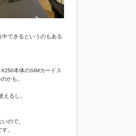
集中できるというのもある
250本体のSIMカードス
いのかも。
使えるし。
ないので、
です。