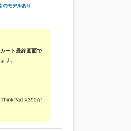
幅割引のモデルあり
す
カート最終画面で
きます。
nkPad X390が