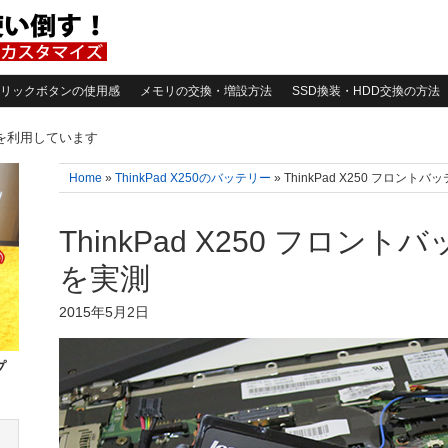
リックボタンの使用感
メモリの交換・増設方法
SSD換装・HDD交換の方法
告を利用しています
Home
»
ThinkPad X250のバッテリー
» ThinkPad X250 フロン
ThinkPad X250 フロン
を実測
2015年5月2日
プ