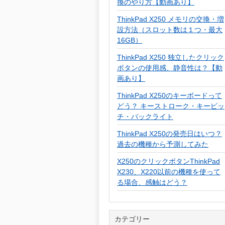
換のやり方【動画あり】
ThinkPad X250 メモリの交換・増
設方法（スロット数は１つ・最大
16GB）
ThinkPad X250 独立したクリック
ボタンの使用感、静音性は？【動
画あり】
ThinkPad X250のキーボードって
どう？ キーストローク・キーピッ
チ・バックライト
ThinkPad X250の発売日はいつ？
過去の機種から予測してみた
X250のクリックボタンThinkPad
X230、X220以前の機種を使って
る場合、感触はどう？
カテゴリー