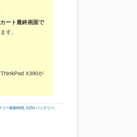
す
カート最終画面で
きます。
nkPad X390が
 バッテリー駆動時間
,
X250 バッテリー
,