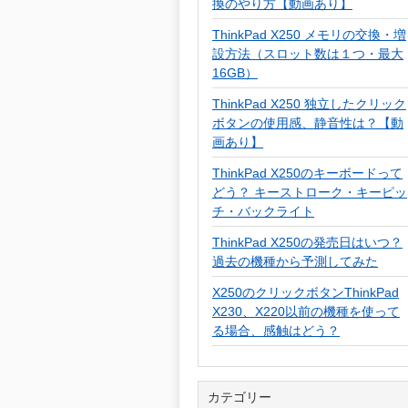
換のやり方【動画あり】
ThinkPad X250 メモリの交換・増
設方法（スロット数は１つ・最大
16GB）
ThinkPad X250 独立したクリック
ボタンの使用感、静音性は？【動
画あり】
ThinkPad X250のキーボードって
どう？ キーストローク・キーピッ
チ・バックライト
ThinkPad X250の発売日はいつ？
過去の機種から予測してみた
X250のクリックボタンThinkPad
X230、X220以前の機種を使って
る場合、感触はどう？
カテゴリー