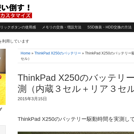
リックボタンの使用感
メモリの交換・増設方法
SSD換装・HDD交換の方法
告を利用しています
Home
»
ThinkPad X250のバッテリー
» ThinkPad X250のバッ
セル）
ThinkPad X250のバッ
測（内蔵３セル＋リア３セ
2015年3月15日
プ
ThinkPad X250のバッテリー駆動時間を実測