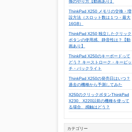
換のやり方【動画あり】
ThinkPad X250 メモリの交換・増
設方法（スロット数は１つ・最大
16GB）
ThinkPad X250 独立したクリック
ボタンの使用感、静音性は？【動
画あり】
ThinkPad X250のキーボードって
どう？ キーストローク・キーピッ
チ・バックライト
ThinkPad X250の発売日はいつ？
過去の機種から予測してみた
X250のクリックボタンThinkPad
X230、X220以前の機種を使って
る場合、感触はどう？
カテゴリー