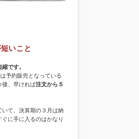
が短いこと
短縮です。
までは予約販売となっている
今後、早ければ
注文から５
ていて、決算期の３月は納
すぐに手に入るのはかなり