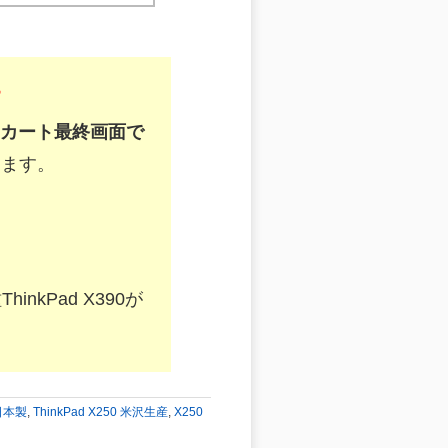
す
カート最終画面で
きます。
nkPad X390が
 日本製
,
ThinkPad X250 米沢生産
,
X250