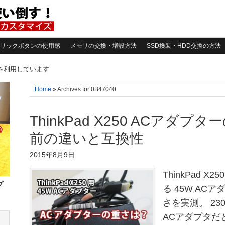
リックボタンの使用感
メモリの交換・増設方法
SSD換装・HDD交換の方法
告を利用しています
Home
» Archives for 0B47040
ThinkPad X250 ACアダプタ
前の違いと互換性
2015年8月9日
ThinkPad 
プ
る 45W ACア
さを実測。 230
ACアダプタだと