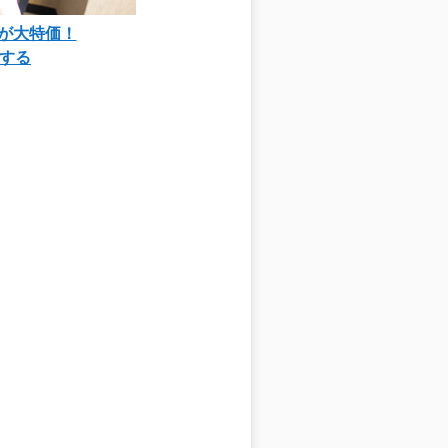
90が大特価！
する