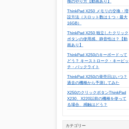
換のやり方【動画あり】
ThinkPad X250 メモリの交換・増
設方法（スロット数は１つ・最大
16GB）
ThinkPad X250 独立したクリック
ボタンの使用感、静音性は？【動
画あり】
ThinkPad X250のキーボードって
どう？ キーストローク・キーピッ
チ・バックライト
ThinkPad X250の発売日はいつ？
過去の機種から予測してみた
X250のクリックボタンThinkPad
X230、X220以前の機種を使って
る場合、感触はどう？
カテゴリー