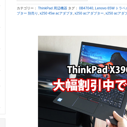
カテゴリー：
ThinkPad 周辺機器
タグ：
0B47040
,
Lenovo 65W トラ
プター 別売り
,
x250 45w acアダプタ
,
x250 acアダプター
,
x250 acア