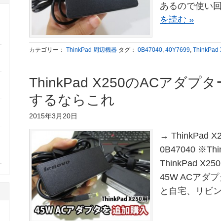
あるので使い回
を読む »
カテゴリー：
ThinkPad 周辺機器
タグ：
0B47040
,
40Y7699
,
ThinkP
ThinkPad X250のACアダ
するならこれ
2015年3月20日
→ ThinkPad
0B47040 ※T
ThinkPad 
45W ACアダ
と自宅、リビン 