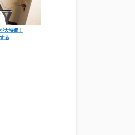
90が大特価！
する