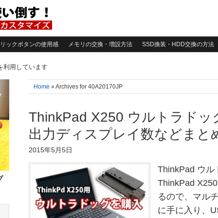
リックボタンの使用感
メモリの交換・増設方法
SSD換装・HDD交換の方法
告を利用しています
Home
» Archives for 40A20170JP
ThinkPad X250 ウルトラ
出力ディスプレイ数などまと
2015年5月5日
ThinkPad
プ
ThinkPad 
るので、マル
に手に入り、U