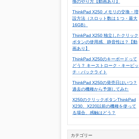
換のやり方【動画あり】
ThinkPad X250 メモリの交換・増
設方法（スロット数は１つ・最大
16GB）
ThinkPad X250 独立したクリック
ボタンの使用感、静音性は？【動
画あり】
ThinkPad X250のキーボードって
どう？ キーストローク・キーピッ
チ・バックライト
ThinkPad X250の発売日はいつ？
過去の機種から予測してみた
X250のクリックボタンThinkPad
X230、X220以前の機種を使って
る場合、感触はどう？
カテゴリー