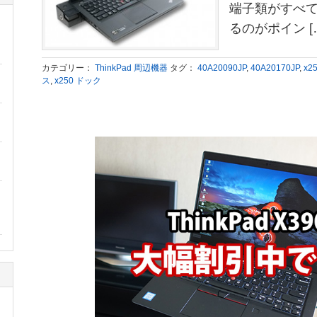
端子類がすべ
るのがポイン [
カテゴリー：
ThinkPad 周辺機器
タグ：
40A20090JP
,
40A20170JP
,
x2
ス
,
x250 ドック